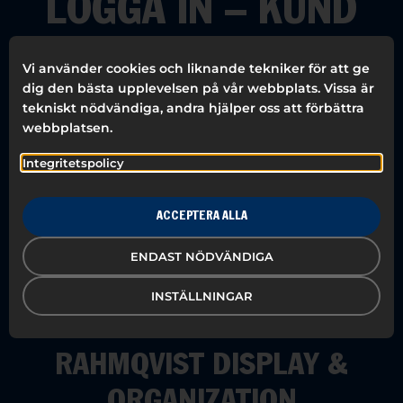
LOGGA IN – KUND
Vi använder cookies och liknande tekniker för att ge
dig den bästa upplevelsen på vår webbplats. Vissa är
tekniskt nödvändiga, andra hjälper oss att förbättra
webbplatsen.
Integritetspolicy
KOM IHÅG MIG
ACCEPTERA ALLA
Registrera dig
ENDAST NÖDVÄNDIGA
Glömt ditt lösenord?
Fick du inga bekräftelseinstruktioner?
INSTÄLLNINGAR
RAHMQVIST DISPLAY &
ORGANIZATION