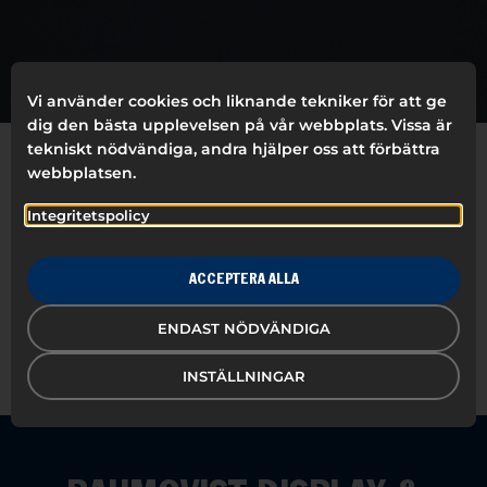
Vi använder cookies och liknande tekniker för att ge
dig den bästa upplevelsen på vår webbplats. Vissa är
tekniskt nödvändiga, andra hjälper oss att förbättra
webbplatsen.
ALLA
TEJP
ARKIVERING
MÄRKMASKIN
Integritetspolicy
MAPPAR
DISPLAY
ACCEPTERA ALLA
ENDAST NÖDVÄNDIGA
INSTÄLLNINGAR