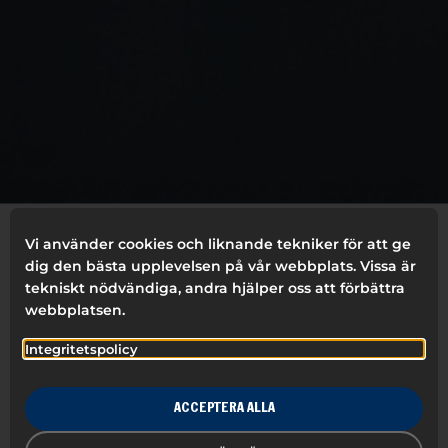
Vi använder cookies och liknande tekniker för att ge
dig den bästa upplevelsen på vår webbplats. Vissa är
ALLA
TEJP
ARKIVERING
MÄRKMASKIN
tekniskt nödvändiga, andra hjälper oss att förbättra
webbplatsen.
MAPPAR
DISPLAY
Integritetspolicy
ACCEPTERA ALLA