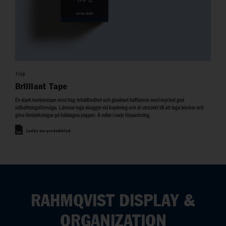
Tejp
Brilliant Tape
En stark kontorstape med hög rivhållfasthet och glasklart häftämne med mycket god
vidhäftningsförmåga. Lämnar inga skuggor vid kopiering och är utmärkt till att laga böcker och
göra förstärkningar på hålslagna papper. 8 rullar i varje förpackning.
Ladda ner produktblad
RAHMQVIST DISPLAY &
ORGANIZATION